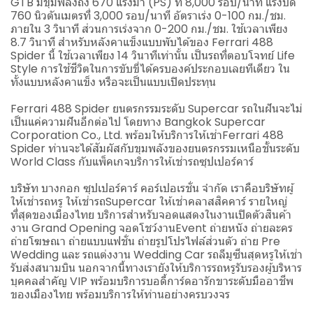
GTB มีขุมพลังถึง 670 แรงม้า (PS) ที่ 8,000 รอบ/นาที แรงบิด
760 นิวตันเมตรที่ 3,000 รอบ/นาที อัตราเร่ง 0-100 กม./ชม.
ภายใน 3 วินาที ส่วนการเร่งจาก 0-200 กม./ชม. ใช้เวลาเพียง
8.7 วินาที สำหรับหลังคาแข็งแบบพับได้ของ Ferrari 488
Spider นี้ ใช้เวลาเพียง 14 วินาทีเท่านั้น เป็นรถที่ตอบโจทย์ Life
Style การใช้ชีวิตในการขับขี่ได้ครบองค์ประกอบเลยทีเดียว ใน
ทั้งแบบหลังคาแข็ง หรือจะเป็นแบบเปิดประทุน
Ferrari 488 Spider ยนตรกรรมระดับ Supercar รถในฝันจะไม่
เป็นแค่ความฝันอีกต่อไป โดยทาง Bangkok Supercar
Corporation Co., Ltd. พร้อมให้บริการให้เช่าFerrari 488
Spider ท่านจะได้สัมผัสกับขุมพลังของยนตรกรรมเหนือชั้นระดับ
World Class กับแพ็คเกจบริการให้เช่ารถซุปเปอร์คาร์
บริษัท บางกอก ซุปเปอร์คาร์ คอร์เปอเรชั่น จำกัด เราคือบริษัทผู้
ให้เช่ารถหรู ให้เช่ารถSupercar ให้เช่าคลาสสิคคาร์ รายใหญ่
ที่สุดของเมืองไทย บริการสำหรับจอดแสดงในงานเปิดตัวสินค้า
งาน Grand Opening จอดโชว์งานEvent ถ่ายหนัง ถ่ายละคร
ถ่ายโฆษณา ถ่ายแบบแฟชั่น ถ่ายรูปโปรไฟล์ส่วนตัว ถ่าย Pre
Wedding และ รถแต่งงาน Wedding Car รถลีมูซีนสุดหรูให้เช่า
รับส่งสนามบิน นอกจากนี้ทางเรายังให้บริการรถหรูรับรองผู้บริหาร
บุคคลสำคัญ VIP พร้อมบริการบอดี้การ์ดอารักขาระดับมืออาชีพ
ของเมืองไทย พร้อมบริการให้ท่านอย่างครบวงจร